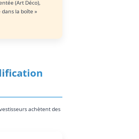
entée (Art Déco),
 dans la boîte »
lification
vestisseurs achètent des