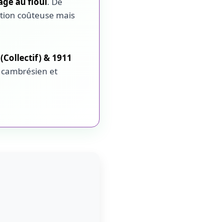
age au fioul
. De
ition coûteuse mais
Collectif) & 1911
 cambrésien et