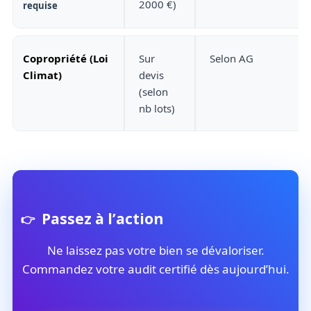
2000 €)
requise
Copropriété (Loi
Sur
Selon AG
Climat)
devis
(selon
nb lots)
Passez à l’action
Ne laissez pas votre bien se dévaloriser.
Commandez votre audit certifié dès aujourd’hui.