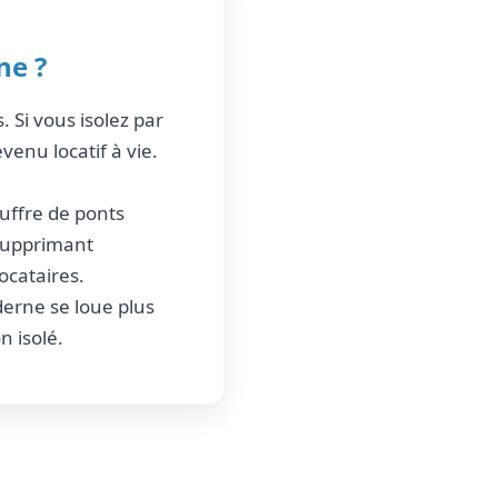
ne ?
. Si vous isolez par
venu locatif à vie.
ouffre de ponts
supprimant
ocataires.
erne se loue plus
n isolé.