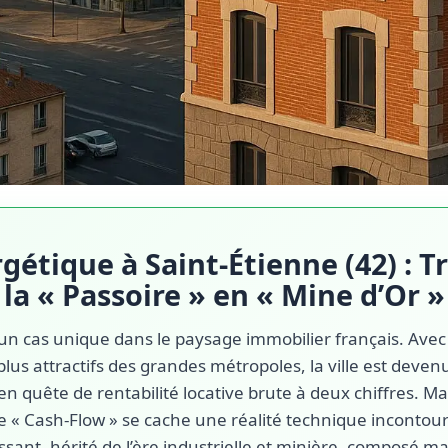
gétique à Saint-Étienne (42) : 
la « Passoire » en « Mine d’Or »
 un cas unique dans le paysage immobilier français. Avec
plus attractifs des grandes métropoles, la ville est deven
en quête de rentabilité locative brute à deux chiffres. Ma
e « Cash-Flow » se cache une réalité technique incontour
lissant, hérité de l’ère industrielle et minière, composé m