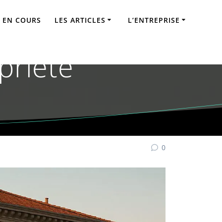
 EN COURS
LES ARTICLES
L’ENTREPRISE
 (42) : Expert
priété
0