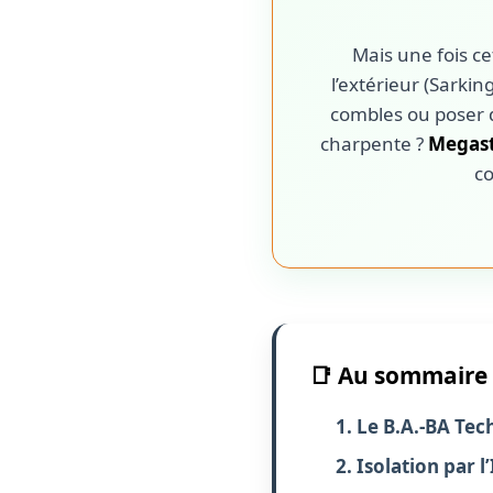
Mais une fois ce
l’extérieur (Sarking
combles ou poser 
charpente ?
Megast
co
📑 Au sommaire 
1. Le B.A.-BA Te
2. Isolation par