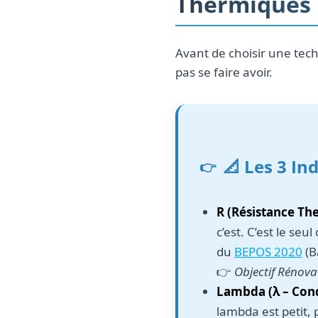
Thermiques
Avant de choisir une tech
pas se faire avoir.
📐 Les 3 In
R (Résistance Th
c’est. C’est le se
du
BEPOS 2020
(B
👉
Objectif Rénova
Lambda (λ – Cond
lambda est petit, 