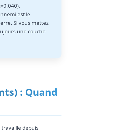
λ=0.040).
 ennemi est le
 verre. Si vous mettez
 toujours une couche
nts) : Quand
 travaille depuis