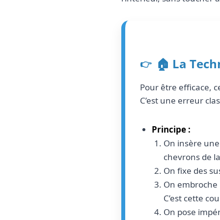
🏠 La Tech
Pour être efficace, 
C’est une erreur cla
Principe :
On insère une 
chevrons de l
On fixe des su
On embroche u
C’est cette co
On pose impé