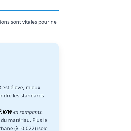
tions sont vitales pour ne
 R est élevé, mieux
eindre les standards
m².K/W
en rampants.
 du matériau. Plus le
thane (λ=0.022) isole