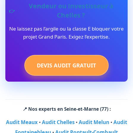
Vendeur ou Investisseur à
Chelles ?
Ne laissez pas l’argile ou la classe E bloquer votre
projet Grand Paris. Exigez l’expertise.
DEVIS AUDIT GRATUIT
📍 Nos experts en Seine-et-Marne (77) :
Audit Meaux
•
Audit Chelles
•
Audit Melun
•
Audit
Fontainebleau
•
Audit Pontault-Combault