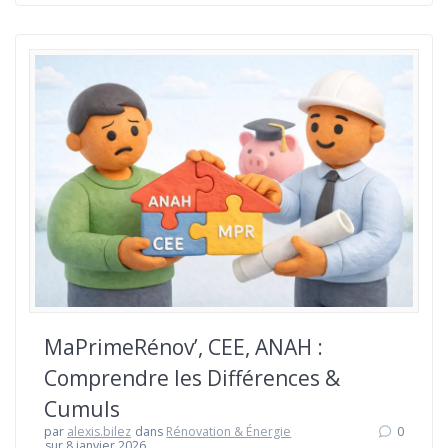
MaPrimeRénov’, CEE, ANAH :
Comprendre les Différences &
Cumuls
par
alexis.bilez
dans
Rénovation & Énergie
0
sur 8 janvier 2026