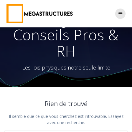
Skip
to
Catégorie :
content
Conseils Pros &
RH
Les lois physiques notre seule limite
Rien de trouvé
Il semble que ce que vous cherchez est introuvable. Essayez
avec une recherche.